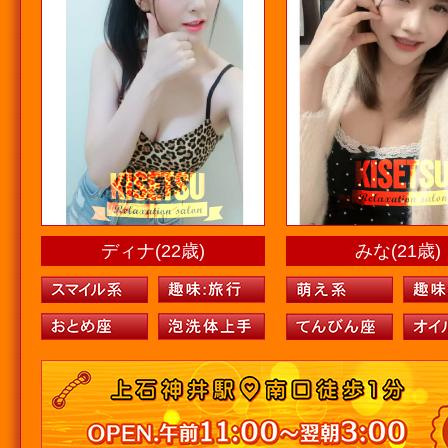
ディナ(22歳)
みな(21歳)