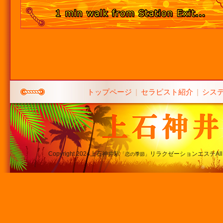
トップページ
|
セラピスト紹介
|
シス
Copyright 2024上石神井駅
リラクゼーションエステAll
「恋の季節」